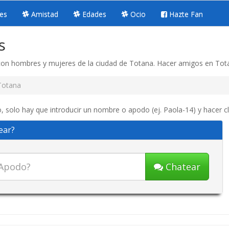
es
Amistad
Edades
Ocio
Hazte Fan
s
 con hombres y mujeres de la ciudad de Totana. Hacer amigos en Tot
Totana
, solo hay que introducir un nombre o apodo (ej. Paola-14) y hacer c
ear?
Chatear