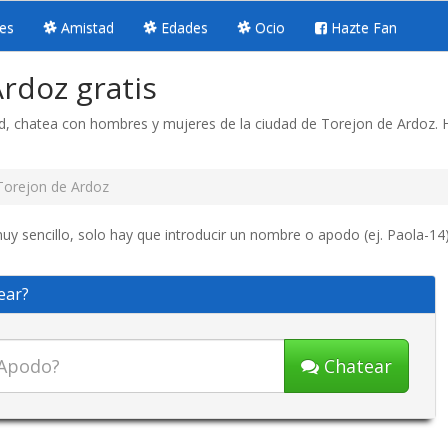
es
Amistad
Edades
Ocio
Hazte Fan
rdoz gratis
id, chatea con hombres y mujeres de la ciudad de Torejon de Ardoz.
Torejon de Ardoz
y sencillo, solo hay que introducir un nombre o apodo (ej. Paola-14) 
ear?
Chatear