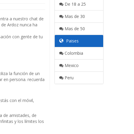
De 18 a 25
Mas de 30
ntra a nuestro chat de
n de Ardoz nunca ha
Mas de 50
sación con gente de tu
Paises
Colombia
Mexico
liza la función de un
Peru
dar en persona. recuerda
stás con el móvil,
a de amistades, de
nitas y los límites los