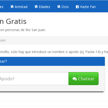
es
Amistad
Edades
Ocio
Hazte Fan
n Gratis
con personas de Rio San Juan.
Juan
ncillo, solo hay que introducir un nombre o apodo (ej. Paola-14) y ha
ear?
Chatear