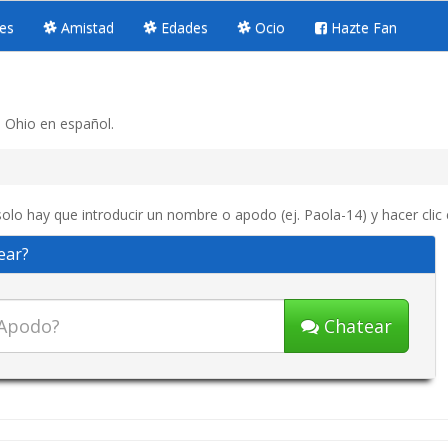
es
Amistad
Edades
Ocio
Hazte Fan
n Ohio en español.
solo hay que introducir un nombre o apodo (ej. Paola-14) y hacer clic
ear?
Chatear