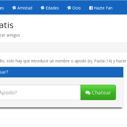
es
Amistad
Edades
Ocio
Hazte Fan
atis
acer amigos
o, solo hay que introducir un nombre o apodo (ej. Paola-14) y hacer 
ear?
Chatear