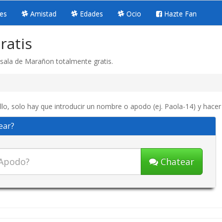
es
Amistad
Edades
Ocio
Hazte Fan
ratis
sala de Marañon totalmente gratis.
o, solo hay que introducir un nombre o apodo (ej. Paola-14) y hacer 
ear?
Chatear