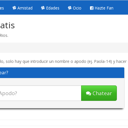
es
Amistad
Edades
Ocio
Hazte Fan
atis
Rios.
lo, solo hay que introducir un nombre o apodo (ej. Paola-14) y hacer 
ear?
Chatear