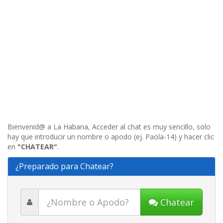
Bienvenid@ a La Habana, Acceder al chat es muy sencillo, solo
hay que introducir un nombre o apodo (ej. Paola-14) y hacer clic
en
"CHATEAR"
.
¿Preparado para Chatear?
Chatear