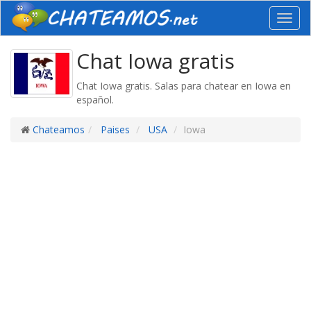
Toggl
navig
Chat Iowa gratis
Chat Iowa gratis. Salas para chatear en Iowa en
español.
Chateamos
Paises
USA
Iowa