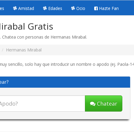
es
Amistad
Edades
Ocio
Hazte Fan
rabal Gratis
. Chatea con personas de Hermanas Mirabal.
Hermanas Mirabal
y sencillo, solo hay que introducir un nombre o apodo (ej. Paola-14)
ear?
Chatear