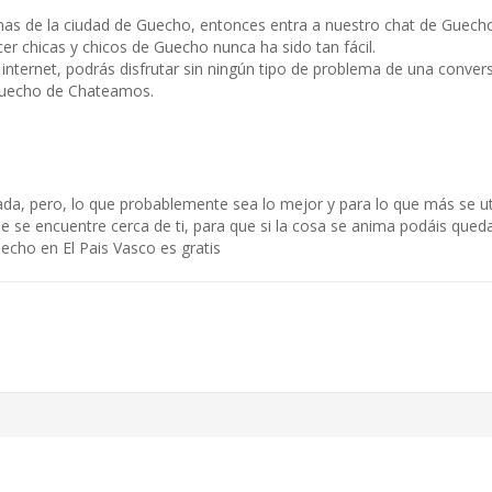
nas de la ciudad de Guecho, entonces entra a nuestro chat de Guecho
er chicas y chicos de Guecho nunca ha sido tan fácil.
 internet, podrás disfrutar sin ningún tipo de problema de una conver
 Guecho de Chateamos.
nada, pero, lo que probablemente sea lo mejor y para lo que más se uti
que se encuentre cerca de ti, para que si la cosa se anima podáis que
cho en El Pais Vasco es gratis