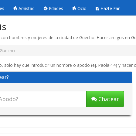
es
Amistad
Edades
Ocio
Hazte Fan
is
a con hombres y mujeres de la ciudad de Guecho. Hacer amigos en G
Guecho
, solo hay que introducir un nombre o apodo (ej. Paola-14) y hacer c
ear?
Chatear