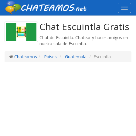
Toggl
navig
Chat Escuintla Gratis
Chat de Escuintla. Chatear y hacer amigos en
nuetra sala de Escuintla.
Chateamos
Paises
Guatemala
Escuintla