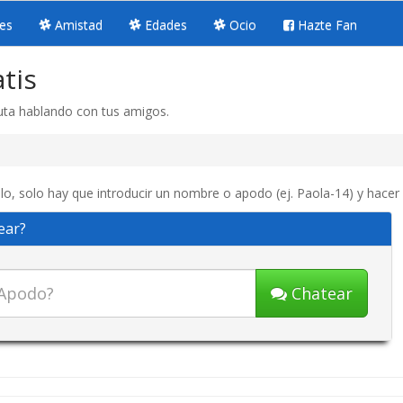
es
Amistad
Edades
Ocio
Hazte Fan
tis
uta hablando con tus amigos.
lo, solo hay que introducir un nombre o apodo (ej. Paola-14) y hacer 
ear?
Chatear