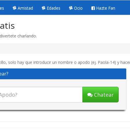
es
Amistad
Edades
Ocio
Hazte Fan
atis
divertete charlando.
u
lo, solo hay que introducir un nombre o apodo (ej. Paola-14) y hacer
ear?
Chatear