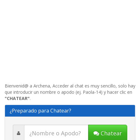
Bienvenid@ a Archena, Acceder al chat es muy sencillo, solo hay
que introducir un nombre o apodo (ej. Paola-14) y hacer clic en
"CHATEAR"
.
¿Preparado para Chatear?
Chatear