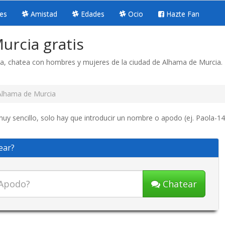
es
Amistad
Edades
Ocio
Hazte Fan
urcia gratis
ia, chatea con hombres y mujeres de la ciudad de Alhama de Murcia.
Alhama de Murcia
y sencillo, solo hay que introducir un nombre o apodo (ej. Paola-14)
ear?
Chatear