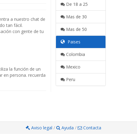
De 18 a 25
Mas de 30
ntra a nuestro chat de
o tan fácil.
Mas de 50
sación con gente de tu
Paises
Colombia
Mexico
liza la función de un
dar en persona. recuerda
Peru
Aviso legal
/
Ayuda
/
Contacta